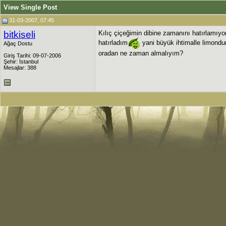
View Single Post
31-03-2007, 07:45
bitkiseli
Kılıç çiçeğimin dibine zamanını hatırlamıy
hatırladım
yani büyük ihtimalle limond
Ağaç Dostu
oradan ne zaman almalıyım?
Giriş Tarihi: 09-07-2006
Şehir: İstanbul
Mesajlar: 388