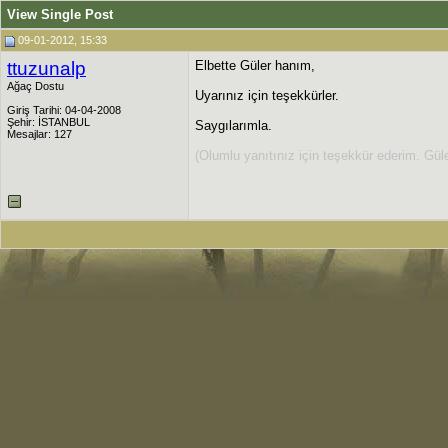
View Single Post
09-01-2012, 15:33
ttuzunalp
Elbette Güler hanım,
Ağaç Dostu
Uyarınız için teşekkürler.
Giriş Tarihi: 04-04-2008
Şehir: İSTANBUL
Saygılarımla.
Mesajlar: 127
(Olumlu yanıtınız için teşekkür ederim. Güle