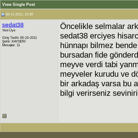
View Single Post
08-11-2011, 10:39
sedat38
Öncelikle selmalar ar
Yeni Üye
sedat38 erciyes hisarc
Giriş Tarihi: 05-10-2011
Şehir: KAYSERİ
hünnapı bilmez bende
Mesajlar: 11
bursadan fide gönderd
meyve verdi tabi yan
meyveler kurudu ve dök
bir arkadaş varsa bu 
bilgi verirseniz sevini