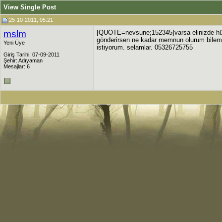
View Single Post
25-10-2011, 05:21
mslm
[QUOTE=nevsune;152345]varsa elinizde hünn
gönderirsen ne kadar memnun olurum bileme
Yeni Üye
istiyorum. selamlar. 05326725755
Giriş Tarihi: 07-09-2011
Şehir: Adıyaman
Mesajlar: 6