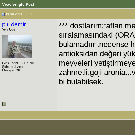
View Single Post
19-09-2011, 11:34
piri demir
*** dostlarım:taflan m
Yeni Üye
sıralamasındaki (ORAC)
bulamadım.nedense he
antioksidan değeri yük
meyveleri yetiştirmeye
Giriş Tarihi: 02-02-2010
Şehir: trabzon
zahmetli.goji aronia...
Mesajlar: 26
bi bulabilsek.