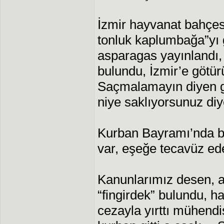
İzmir hayvanat bahçesi
tonluk kaplumbağa”yı g
asparagas yayınlandı,
bulundu, İzmir’e götür
Saçmalamayın diyen gö
niye saklıyorsunuz diy
Kurban Bayramı’nda b
var, eşeğe tecavüz e
Kanunlarımız desen, 
“fingirdek” bulundu, haf
cezayla yırttı mühendi