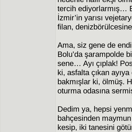
tercih ediyorlarmış… B
İzmir’in yarısı vejetary
filan, denizbörülcesi
Ama, siz gene de endi
Bolu’da şarampolde bi
sene… Ayı çıplak! Pos
ki, asfalta çıkan ayıya
bakmışlar ki, ölmüş. 
oturma odasına sermiş
Dedim ya, hepsi yenmi
bahçesinden maymun ç
kesip, iki tanesini götü