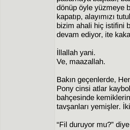
dönüp öyle yüzmeye ba
kapatıp, alayımızı tutu
bizim ahali hiç istifi
devam ediyor, ite kaka
İllallah yani.
Ve, maazallah.
Bakın geçenlerde, He
Pony cinsi atlar kaybol
bahçesinde kemiklerin
tavşanları yemişler. İ
“Fil duruyor mu?” diy