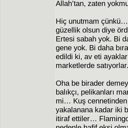
Allah’tan, zaten yokm
Hiç unutmam çünkü… 
güzellik olsun diye ör
Ertesi sabah yok. Bi d
gene yok. Bi daha bıra
edildi ki, av eti ayakla
marketlerde satıyorlar
Oha be birader demeye
balıkçı, pelikanları m
mi… Kuş cennetinden 
yakalanana kadar iki bü
itiraf ettiler… Flamin
nedenle hafif ekşi olm