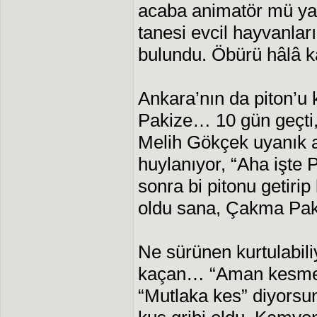
acaba animatör mü yap
tanesi evcil hayvanlar
bulundu. Öbürü hâlâ k
Ankara’nın da piton’u k
Pakize… 10 gün geçti, 
Melih Gökçek uyanık ad
huylanıyor, “Aha işte 
sonra bi pitonu getiri
oldu sana, Çakma Pak
Ne sürünen kurtulabili
kaçan… “Aman kesme” 
“Mutlaka kes” diyorsun