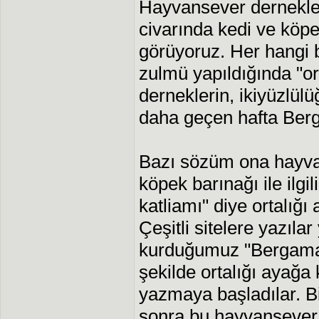
Hayvansever dernekleri
civarında kedi ve köpek
görüyoruz. Her hangi b
zulmü yapıldığında "or
derneklerin, ikiyüzlül
daha geçen hafta Ber
Bazı sözüm ona hayvan
köpek barınağı ile ilg
katliamı" diye ortalığı
Çeşitli sitelere yazıla
kurduğumuz "Bergamal
şekilde ortalığı ayağa 
yazmaya başladılar. B
sonra bu hayvansever 