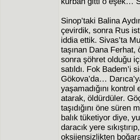
kurban gitti o eşek… S
Sinop’taki Balina Ay
çevirdik, sonra Rus is
iddia ettik. Sivas’ta 
taşınan Dana Ferhat, ön
sonra şöhret olduğu iç
satıldı. Fok Badem’i si
Gökova’da… Darıca’ya 
yaşamadığını kontrol e
atarak, öldürdüler. Göç
taşıdığını öne süren mi
balık tüketiyor diye, yu
daracık yere sıkıştırıp,
oksijensizlikten boğa