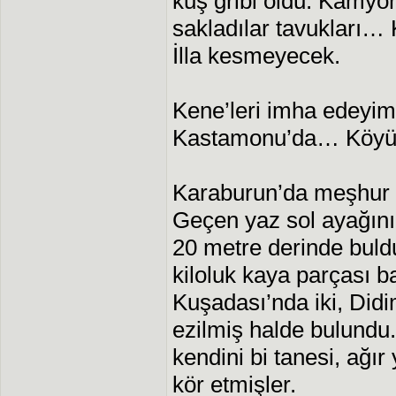
kuş gribi oldu. Kamyon
sakladılar tavukları… Ki
İlla kesmeyecek.
Kene’leri imha edeyim 
Kastamonu’da… Köyü z
Karaburun’da meşhur b
Geçen yaz sol ayağını
20 metre derinde buld
kiloluk kaya parçası b
Kuşadası’nda iki, Didim
ezilmiş halde bulundu.
kendini bi tanesi, ağır
kör etmişler.