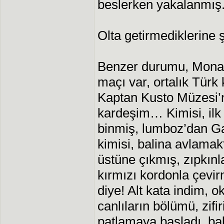
beslerken yakalanmış
Olta getirmediklerine 
Benzer durumu, Monak
maçı var, ortalık Türk 
Kaptan Kusto Müzesi’ne
kardeşim… Kimisi, ilk 
binmiş, lumboz’dan Ga
kimisi, balina avlamakta
üstüne çıkmış, zıpkınl
kırmızı kordonla çevi
diye! Alt kata indim, 
canlıların bölümü, zifi
patlamaya başladı, balı