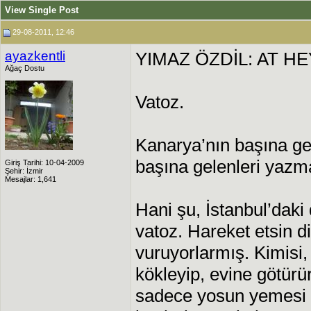
View Single Post
29-08-2011, 12:46
ayazkentli
YIMAZ ÖZDİL: AT H
Ağaç Dostu
Vatoz.
Kanarya’nın başına ge
başına gelenleri yazm
Giriş Tarihi: 10-04-2009
Şehir: İzmir
Mesajlar: 1,641
Hani şu, İstanbul’dak
vatoz. Hareket etsin d
vuruyorlarmış. Kimisi,
kökleyip, evine götürü
sadece yosun yemesi g