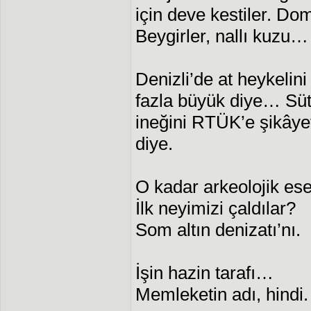
için deve kestiler. Do
Beygirler, nallı kuzu…
Denizli’de at heykelini
fazla büyük diye… Süta
ineğini RTÜK’e şikâye
diye.
O kadar arkeolojik ese
İlk neyimizi çaldılar?
Som altın denizatı’nı.
İşin hazin tarafı…
Memleketin adı, hindi.