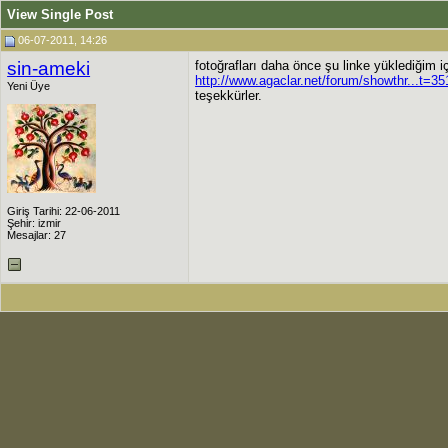
View Single Post
06-07-2011, 14:26
sin-ameki
fotoğrafları daha önce şu linke yüklediğim 
http://www.agaclar.net/forum/showthr...t=
Yeni Üye
teşekkürler.
Giriş Tarihi: 22-06-2011
Şehir: izmir
Mesajlar: 27