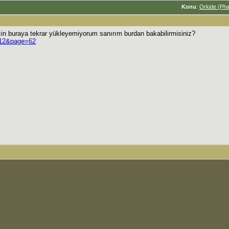
Konu
:
Orkide (Pha
için buraya tekrar yükleyemiyorum sanırım burdan bakabilirmisiniz?
3512&page=62