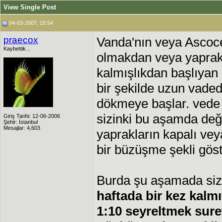
View Single Post
04-03-2007, 15:54
praecox
Vanda'nın veya Ascoce
Kaybettik...
olmakdan veya yaprak 
kalmışlıkdan başlıyan 
bir şekilde uzun vaded
dökmeye başlar. vede
sizinki bu aşamda deği
Giriş Tarihi: 12-06-2006
Şehir: İstanbul
Mesajlar: 4,603
yaprakların kapalı v
bir büzüşme şekli göst
Burda şu aşamada siz
haftada bir kez kalmı
1:10 seyreltmek suret