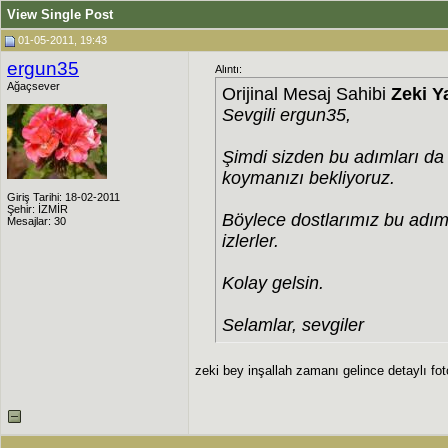
View Single Post
01-05-2011, 19:43
ergun35
Alıntı:
Ağaçsever
Orijinal Mesaj Sahibi
Zeki Y
Sevgili ergun35,
Şimdi sizden bu adımları da
koymanızı bekliyoruz.
Giriş Tarihi: 18-02-2011
Şehir: İZMİR
Böylece dostlarımız bu adımla
Mesajlar: 30
izlerler.
Kolay gelsin.
Selamlar, sevgiler
zeki bey inşallah zamanı gelince detaylı fot