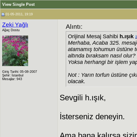
View Single Post
01-05-2011, 19:19
Zeki Yağlı
Alıntı:
Ağaç Dostu
Orijinal Mesaj Sahibi
h.ışık
Merhaba, Acaba 325. mesaj
atamamış tohumun üstüne to
altında bıraksam nasıl olur?
Yoksa herhangi bir işlem ya
Giriş Tarihi: 05-08-2007
Not : Yarın torfun üstüne çık
Şehir: İstanbul
Mesajlar: 943
olacak.
Sevgili h.ışık,
İsterseniz deneyin.
Ama bana kalırsa sizin