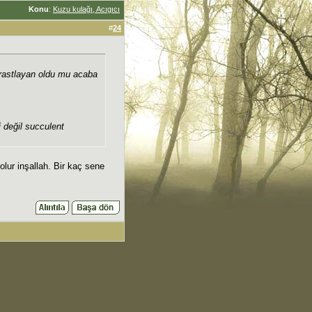
Konu
:
Kuzu kulağı, Acıgıcı
#
24
 rastlayan oldu mu acaba
i değil succulent
lur inşallah. Bir kaç sene