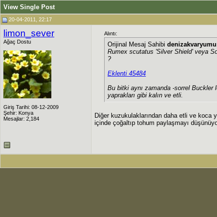
View Single Post
20-04-2011, 22:17
limon_sever
Alıntı:
Ağaç Dostu
Orijinal Mesaj Sahibi
denizakvaryumu
Rumex scutatus 'Silver Shield' veya So
?
Eklenti 45484
Bu bitki aynı zamanda -sorrel Buckler l
yaprakları gibi kalın ve etli.
Giriş Tarihi: 08-12-2009
Şehir: Konya
Diğer kuzukulaklarından daha etli ve koca 
Mesajlar: 2,184
içinde çoğaltıp tohum paylaşmayı düşünüyoru