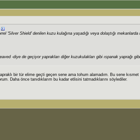
rrel 'Silver Shield' denilen kuzu kulağına yaşadığı veya dolaştığı mekanlarda
eaved -diye de geçiyor yaprakları diğer kuzukulakları gibi ıspanak yaprağı gib
yapraklı bir tür elime geçti geçen sene ama tohum alamadım. Bu sene kısmet o
m. Daha önce tanıdıklarım bu kadar etlisini tatmadıklarını söylediler.