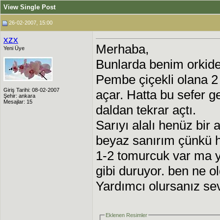
View Single Post
26-02-2007, 15:00
xzx
Merhaba,
Yeni Üye
Bunlarda benim orkide
Pembe çiçekli olana 2 
Giriş Tarihi: 08-02-2007
açar. Hatta bu sefer g
Şehir: ankara
Mesajlar: 15
daldan tekrar açtı.
Sarıyı alalı henüz bir 
beyaz sanırım çünkü 
1-2 tomurcuk var ma y
gibi duruyor. ben ne 
Yardımcı olursanız sev
Eklenen Resimler