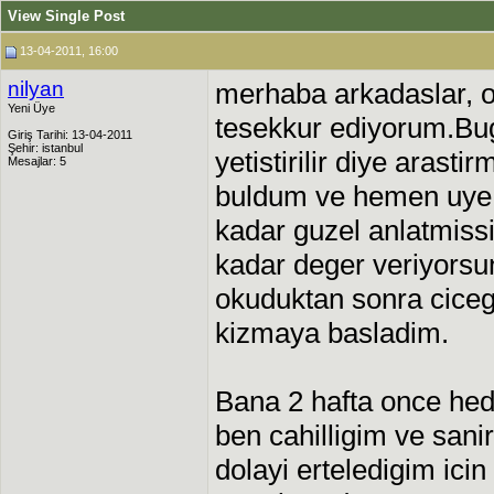
View Single Post
13-04-2011, 16:00
nilyan
merhaba arkadaslar, o
Yeni Üye
tesekkur ediyorum.Bu
Giriş Tarihi: 13-04-2011
Şehir: istanbul
yetistirilir diye arast
Mesajlar: 5
buldum ve hemen uye 
kadar guzel anlatmissin
kadar deger veriyorsunu
okuduktan sonra ciceg
kizmaya basladim.
Bana 2 hafta once hedi
ben cahilligim ve sani
dolayi erteledigim icin 