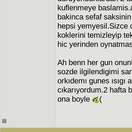
kuflenmeye baslamis.
bakinca sefaf saksinin
hepsi yemyesil.Sizce o
koklerini temizleyip t
hic yerinden oynatma
Ah benn her gun onunl
sozde ilgilendigimi s
orkıdemı gunes ısıgı a
cıkarıyordum.2 hafta 
ona boyle
(