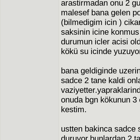
arastirmadan onu 2 gu
malesef bana gelen po
(bilmedigim icin ) ci
saksinin icine konmus 
durumun icler acisi o
kökü su icinde yuzuy
bana geldiginde uzerin
sadce 2 tane kaldi onl
vaziyetter.yapraklarin
onuda bgn kökunun 3 
kestim.
ustten bakinca sadce 
duruyor.bunlardan 2 t