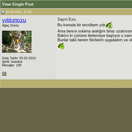
View Single Post
10-04-2011, 21:32
yıldıztozu
Sayın Ezo,
Bu konuda bir tecrübem yok
Ağaç Dostu
Ama bence sulama aralığını biraz uzatırsan d
Baktın ki çürüme ilerlemeye başlıyor o zama
Bunlar tabii benim fikirlerim uyguladım ve 
Giriş Tarihi: 25-02-2010
Şehir: istanbul
Mesajlar: 199