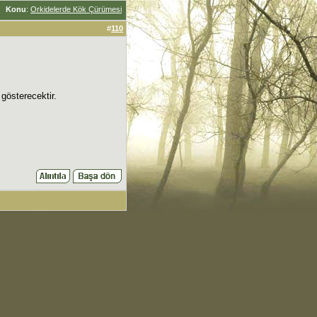
Konu
:
Orkidelerde Kök Çürümesi
#
110
gösterecektir.