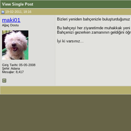
View Single Post
19-02-2011, 18:16
maki01
Bizleri yeniden bahçenizle buluşturduğunuz 
Ağaç Dostu
Bu bahçeyi her ziyaretimde muhakkak yeni bi
Bahçenizi gezerken zamanının geldiğini öğ
İyi ki varsınız...
Giriş Tarihi: 05-05-2008
Şehir: Adana
Mesajlar: 8,417