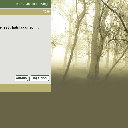
Konu
:
ahmeter / Bahçe
#
890
demişti, hatırlayamadım.