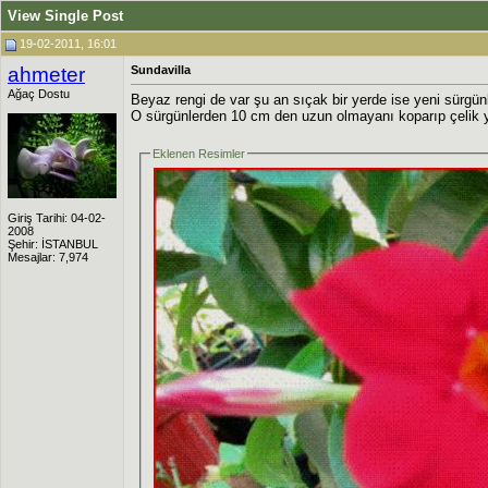
View Single Post
19-02-2011, 16:01
ahmeter
Sundavilla
Ağaç Dostu
Beyaz rengi de var şu an sıçak bir yerde ise yeni sürgü
O sürgünlerden 10 cm den uzun olmayanı koparıp çelik ya
Eklenen Resimler
Giriş Tarihi: 04-02-
2008
Şehir: İSTANBUL
Mesajlar: 7,974