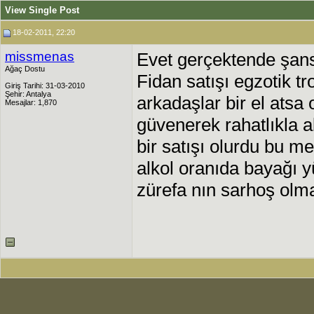
View Single Post
18-02-2011, 22:20
missmenas
Evet gerçektende şan
Ağaç Dostu
Fidan satışı egzotik tro
Giriş Tarihi: 31-03-2010
Şehir: Antalya
arkadaşlar bir el atsa
Mesajlar: 1,870
güvenerek rahatlıkla al
bir satışı olurdu bu 
alkol oranıda bayağı 
zürefa nın sarhoş ol