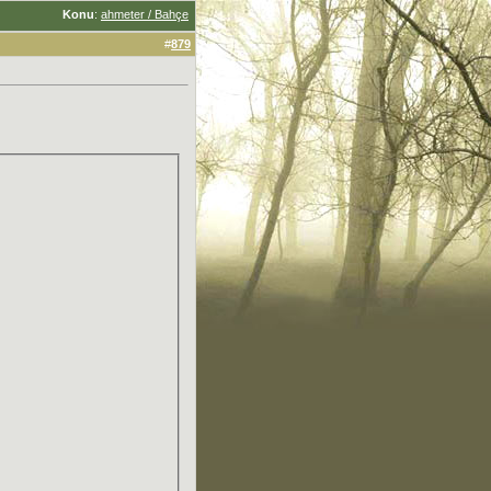
Konu
:
ahmeter / Bahçe
#
879