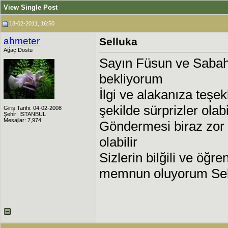
View Single Post
18-02-2011, 16:50
ahmeter
Selluka
Ağaç Dostu
Sayın Füsun ve Sabah 
bekliyorum
İlgi ve alakanıza te
şekilde sürprizler olabi
Giriş Tarihi: 04-02-2008
Şehir: İSTANBUL
Mesajlar: 7,974
Göndermesi biraz zor 
olabilir
Sizlerin bilğili ve öğ
memnun oluyorum Se