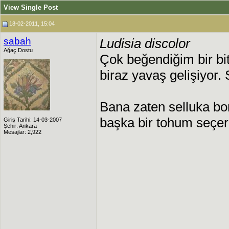
View Single Post
18-02-2011, 15:04
sabah
Ludisia discolor
Ağaç Dostu
Çok beğendiğim bir bit
biraz yavaş gelişiyor. 
Bana zaten selluka bo
başka bir tohum seçer
Giriş Tarihi: 14-03-2007
Şehir: Ankara
Mesajlar: 2,922