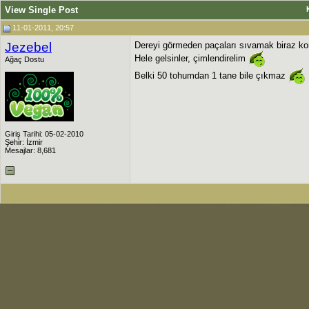
View Single Post
11-01-2011, 20:57
Jezebel
Dereyi görmeden paçaları sıvamak biraz ko
Hele gelsinler, çimlendirelim
Ağaç Dostu
Belki 50 tohumdan 1 tane bile çıkmaz
Giriş Tarihi: 05-02-2010
Şehir: İzmir
Mesajlar: 8,681