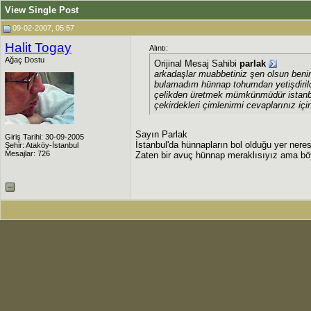
View Single Post
09-02-2007, 05:57
Halit Togay
Alıntı:
Ağaç Dostu
Orijinal Mesaj Sahibi
parlak
arkadaşlar muabbetiniz şen olsun beni
bulamadım hünnap tohumdan yetişdiril
çelikden üretmek mümkünmüdür istanbu
çekirdekleri çimlenirmi cevaplarınız iç
Sayın Parlak
Giriş Tarihi: 30-09-2005
İstanbul'da hünnapların bol olduğu yer nere
Şehir: Ataköy-İstanbul
Mesajlar: 726
Zaten bir avuç hünnap meraklısıyız ama böyl