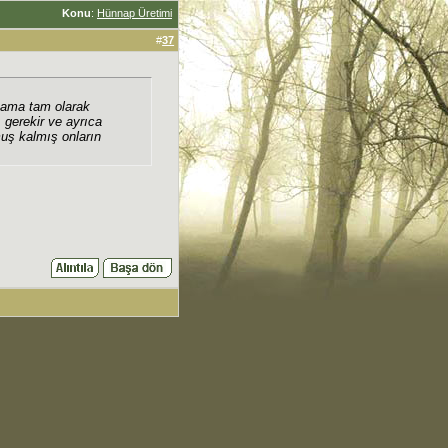
Konu
:
Hünnap Üretimi
#
37
m ama tam olarak
gerekir ve ayrıca
uş kalmış onların