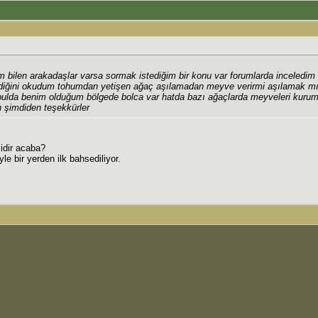
m bilen arakadaşlar varsa sormak istediğim bir konu var forumlarda inceledi
diğini okudum tohumdan yetişen ağaç aşılamadan meyve verirmi aşılamak mı 
lda benim olduğum bölgede bolca var hatda bazı ağaçlarda meyveleri kurum
in şimdiden teşekkürler
sidir acaba?
e bir yerden ilk bahsediliyor.