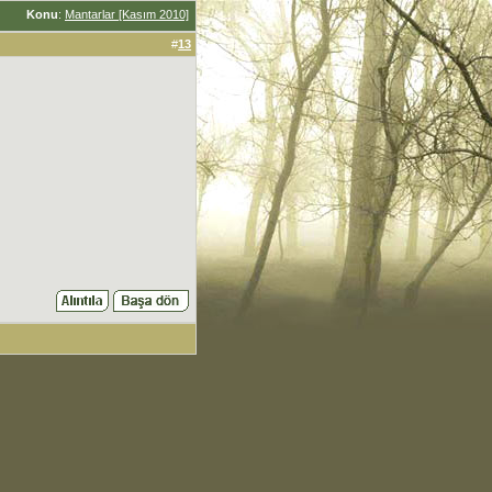
Konu
:
Mantarlar [Kasım 2010]
#
13