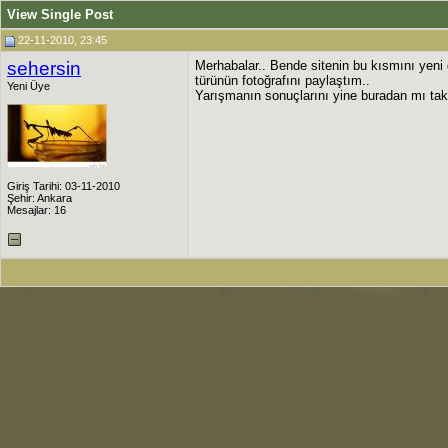
View Single Post
22-11-2010, 23:45
sehersin
Merhabalar.. Bende sitenin bu kısmını yeni
türünün fotoğrafını paylaştım..
Yeni Üye
Yarışmanın sonuçlarını yine buradan mı ta
Giriş Tarihi: 03-11-2010
Şehir: Ankara
Mesajlar: 16