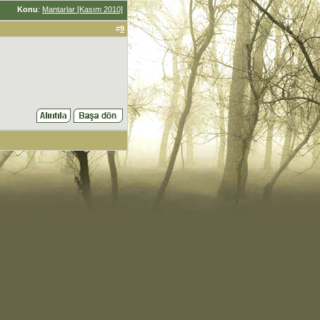
Konu
:
Mantarlar [Kasım 2010]
#
9