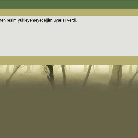
men resim yükleyemeyeceğim uyarısı verdi.