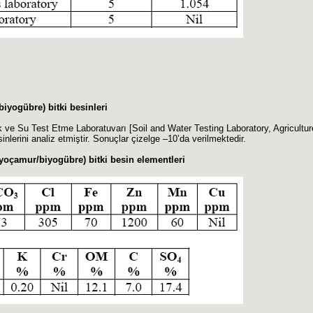
iyogübre) bitki besinleri
 ve Su Test Etme Laboratuvarı [Soil and Water Testing Laboratory, Agricult
nlerini analiz etmiştir. Sonuçlar çizelge –10’da verilmektedir.
yoçamur/biyogübre) bitki besin elementleri