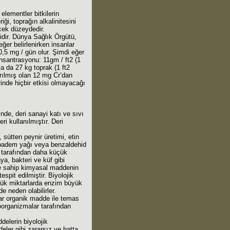
lementler bitkilerin
ği, toprağın alkalinitesini
ecek düzeydedir.
idir. Dünya Sağlık Örgütü,
eğer belirlenirken insanlar
 0,5 mg / gün olur. Şimdi eğer
onsantrasyonu: 11gm / ft2 (1
ya da 27 kg toprak (1 ft2
tırılmış olan 12 mg Cr’dan
inde hiçbir etkisi olmayacağı
nde, deri sanayi katı ve sıvı
ri kullanılmıştır. Deri
sütten peynir üretimi, etin
ı badem yağı veya benzaldehid
 tarafından daha küçük
ya, bakteri ve küf gibi
neme sahip kimyasal maddenin
spit edilmiştir. Biyolojik
küçük miktarlarda enzim büyük
 neden olabilirler.
lar organik madde ile temas
roorganizmalar tarafından
delerin biyolojik
eler gibi zararsız ve hatta