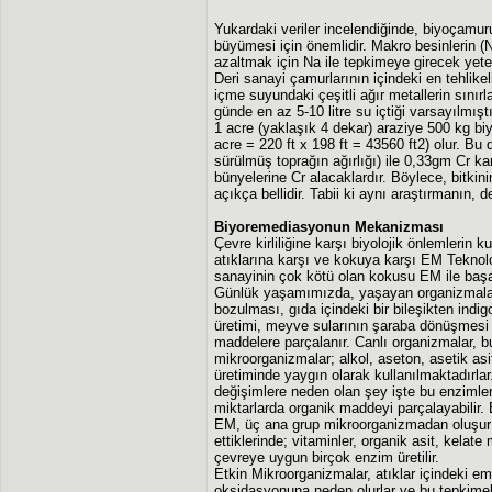
Yukardaki veriler incelendiğinde, biyoçamur
büyümesi için önemlidir. Makro besinlerin (N
azaltmak için Na ile tepkimeye girecek yeterl
Deri sanayi çamurlarının içindeki en tehlike
içme suyundaki çeşitli ağır metallerin sınırl
günde en az 5-10 litre su içtiği varsayılmışt
1 acre (yaklaşık 4 dekar) araziye 500 kg bi
acre = 220 ft x 198 ft = 43560 ft2) olur. Bu
sürülmüş toprağın ağırlığı) ile 0,33gm Cr kar
bünyelerine Cr alacaklardır. Böylece, bitkin
açıkça bellidir. Tabii ki aynı araştırmanın, de
Biyoremediasyonun Mekanizması
Çevre kirliliğine karşı biyolojik önlemlerin
atıklarına karşı ve kokuya karşı EM Teknolojis
sanayinin çok kötü olan kokusu EM ile başar
Günlük yaşamımızda, yaşayan organizmaların
bozulması, gıda içindeki bir bileşikten ind
üretimi, meyve sularının şaraba dönüşmes
maddelere parçalanır. Canlı organizmalar, bu
mikroorganizmalar; alkol, aseton, asetik asi
üretiminde yaygın olarak kullanılmaktadırlar.
değişimlere neden olan şey işte bu enzimlerd
miktarlarda organik maddeyi parçalayabilir. 
EM, üç ana grup mikroorganizmadan oluşur: f
ettiklerinde; vitaminler, organik asit, kelat
çevreye uygun birçok enzim üretilir.
Etkin Mikroorganizmalar, atıklar içindeki emp
oksidasyonuna neden olurlar ve bu tepkimeler