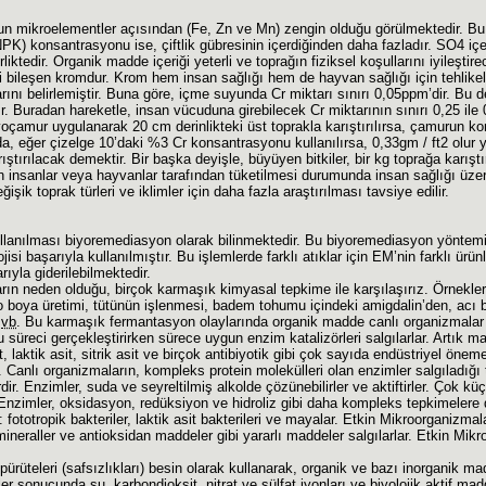
un mikroelementler açısından (Fe, Zn ve Mn) zengin olduğu görülmektedir. Bu e
PK) konsantrasyonu ise, çiftlik gübresinin içerdiğinden daha fazladır. SO4 içeri
iktedir. Organik madde içeriği yeterli ve toprağın fiziksel koşullarını iyileştir
li bileşen kromdur. Krom hem insan sağlığı hem de hayvan sağlığı için tehlikel
arını belirlemiştir. Buna göre, içme suyunda Cr miktarı sınırı 0,05ppm’dir. Bu d
ır. Buradan hareketle, insan vücuduna girebilecek Cr miktarının sınırı 0,25 ile
yoçamur uygulanarak 20 cm derinlikteki üst toprakla karıştırılırsa, çamurun k
 da, eğer çizelge 10’daki %3 Cr konsantrasyonu kullanılırsa, 0,33gm / ft2 olur 
ıştırılacak demektir. Bir başka deyişle, büyüyen bitkiler, bir kg toprağa karış
in insanlar veya hayvanlar tarafından tüketilmesi durumunda insan sağlığı üzer
ğişik toprak türleri ve iklimler için daha fazla araştırılması tavsiye edilir.
 kullanılması biyoremediasyon olarak bilinmektedir. Bu biyoremediasyon yöntemi
i başarıyla kullanılmıştır. Bu işlemlerde farklı atıklar için EM’nin farklı ürünle
ıyla giderilebilmektedir.
 neden olduğu, birçok karmaşık kimyasal tepkime ile karşılaşırız. Örnekler, 
igo boya üretimi, tütünün işlenmesi, badem tohumu içindeki amigdalin’den, ac
i
vb
. Bu karmaşık fermantasyon olaylarında organik madde canlı organizmalar
 süreci gerçekleştirirken sürece uygun enzim katalizörleri salgılarlar. Artık ma
t, laktik asit, sitrik asit ve birçok antibiyotik gibi çok sayıda endüstriyel ö
 Canlı organizmaların, kompleks protein molekülleri olan enzimler salgıladığı te
ir. Enzimler, suda ve seyreltilmiş alkolde çözünebilirler ve aktiftirler. Çok 
Enzimler, oksidasyon, redüksiyon ve hidroliz gibi daha kompleks tepkimelere de
ototropik bakteriler, laktik asit bakterileri ve mayalar. Etkin Mikroorganizma
e mineraller ve antioksidan maddeler gibi yararlı maddeler salgılarlar. Etkin Mik
ürüteleri (safsızlıkları) besin olarak kullanarak, organik ve bazı inorganik mad
 sonucunda su, karbondioksit, nitrat ve sülfat iyonları ve biyolojik aktif madd