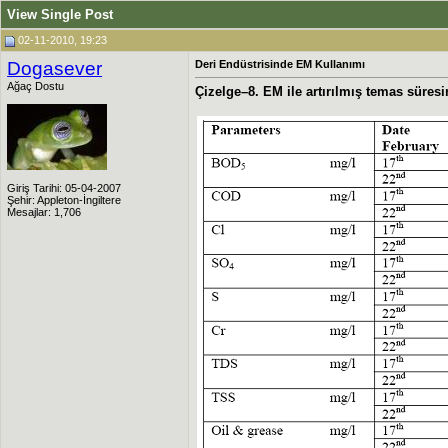
View Single Post
02-11-2010, 19:23
Dogasever
Deri Endüstrisinde EM Kullanımı
Ağaç Dostu
Çizelge–8. EM ile artırılmış temas süresi
Giriş Tarihi: 05-04-2007
Şehir: Appleton-İngiltere
Mesajlar: 1,706