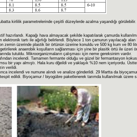
ubatta kirlilik parametrelerinde çeşitli düzeylerde azalma yaşandığı görülebilir
aktif hazırlandı. Kapağı hava almayacak şekilde kapatılarak çamurda kullanıl
elektronik tartı ile ağırlığı belirlendi. Böylece 1 ton çamurun yayılacağı ala
on zemin üzerinde plastik bir örtünün üzerine konuldu ve 500 kg kum ve 80 li
e getirilerek anaerobik koşulların sağlanması için yine bir plasitk örtü ile üzeri
rında tutuldu. Mikroorganizmaların çalışması için neme gereksinim vardır.
fından incelendi. Tamamen fermante olduğu ve güzel bir fermantasyon kokusu
umsu bir yapı almıştı. Hala kuru dğeildi ve yaklaşık %10 nem içeriyordu. Üstteki
n verildi.
nca incelendi ve numune alındı ve analize gönderildi. 29 Martta da biyoça
espit edildi. Biyoçamur / biyogübre paketlenerek tarımda kullanılmak üzere s