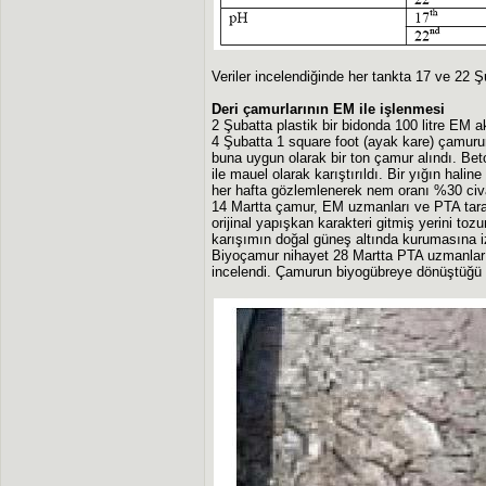
Veriler incelendiğinde her tankta 17 ve 22 Ş
Deri çamurlarının EM ile işlenmesi
2 Şubatta plastik bir bidonda 100 litre EM 
4 Şubatta 1 square foot (ayak kare) çamurun 
buna uygun olarak bir ton çamur alındı. Bet
ile mauel olarak karıştırıldı. Bir yığın halin
her hafta gözlemlenerek nem oranı %30 civa
14 Martta çamur, EM uzmanları ve PTA tara
orijinal yapışkan karakteri gitmiş yerini toz
karışımın doğal güneş altında kurumasına izi
Biyoçamur nihayet 28 Martta PTA uzmanları
incelendi. Çamurun biyogübreye dönüştüğü t