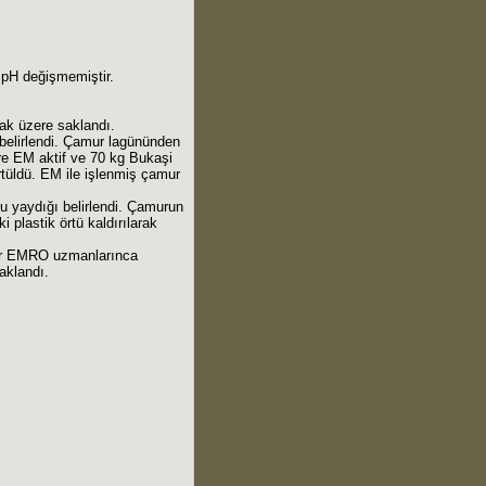
. pH değişmemiştir.
mak üzere saklandı.
n belirlendi. Çamur lagününden
tre EM aktif ve 70 kg Bukaşi
 örtüldü. EM ile işlenmiş çamur
 yaydığı belirlendi. Çamurun
 plastik örtü kaldırılarak
mur EMRO uzmanlarınca
aklandı.