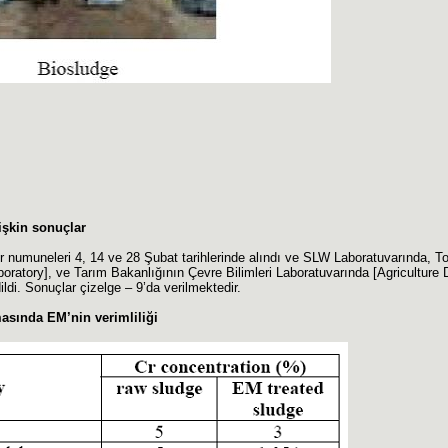
işkin sonuçlar
umuneleri 4, 14 ve 28 Şubat tarihlerinde alındı ve SLW Laboratuvarında, To
oratory], ve Tarım Bakanlığının Çevre Bilimleri Laboratuvarında [Agriculture
di. Sonuçlar çizelge – 9’da verilmektedir.
masında EM’nin verimliliği