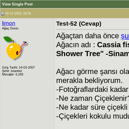
View Single Post
02-11-2010, 18:34
limon
Test-52 (Cevap)
Ağaç Dostu
Ağaçtan daha önce
şu
Ağacın adı :
Cassia fi
Shower Tree" -Sina
Giriş Tarihi: 14-03-2007
Ağacı görme şansı ola
Şehir: istanbul
Mesajlar: 6,265
merakla bekliyorum.
-Fotoğraflardaki kadar
-Ne zaman Çiçeklenir
-Ne kadar süre çiçekli 
-Çiçekleri kokulu mud