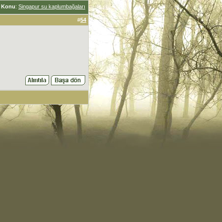
Konu
:
Singapur su kaplumbağaları
#
54