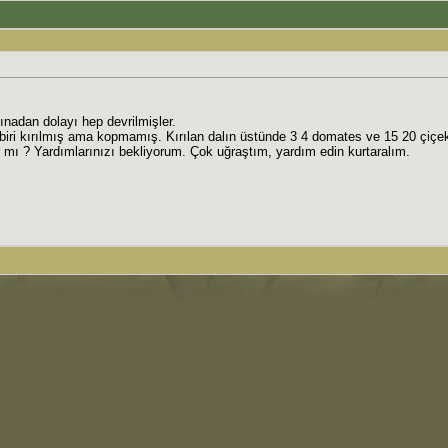
ınadan dolayı hep devrilmişler.
n biri kırılmış ama kopmamış. Kırılan dalın üstünde 3 4 domates ve 15 20 çiçe
mı ? Yardımlarınızı bekliyorum. Çok uğraştım, yardım edin kurtaralım.