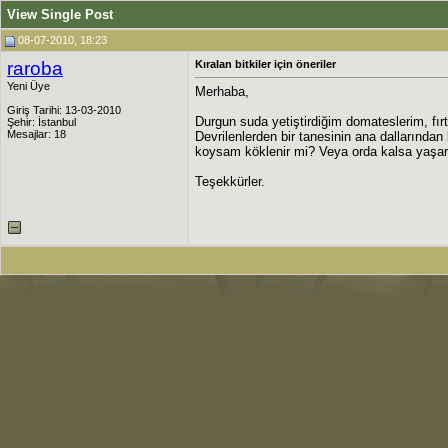
View Single Post
08-07-2010, 18:23
raroba
Kıralan bitkiler için öneriler
Yeni Üye
Merhaba,
Giriş Tarihi: 13-03-2010
Durgun suda yetiştirdiğim domateslerim, fırt
Şehir: İstanbul
Mesajlar: 18
Devrilenlerden bir tanesinin ana dallarında
koysam köklenir mi? Veya orda kalsa yaşar 
Teşekkürler.