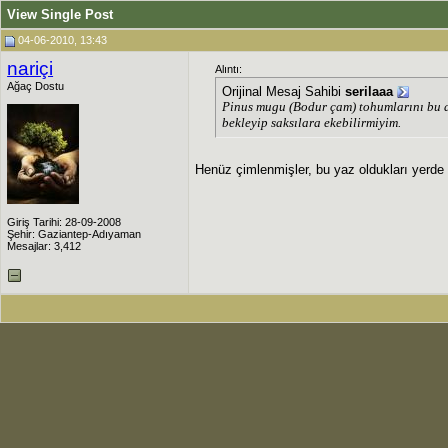
View Single Post
04-06-2010, 13:43
nariçi
Alıntı:
Ağaç Dostu
Orijinal Mesaj Sahibi
serilaaa
Pinus mugu (Bodur çam) tohumlarını bu a
bekleyip saksılara ekebilirmiyim.
Henüz çimlenmişler, bu yaz oldukları yerde
Giriş Tarihi: 28-09-2008
Şehir: Gaziantep-Adıyaman
Mesajlar: 3,412