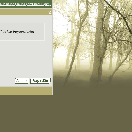
inus mugo ( mugo çamı-bodur çam)
#
8
ı? Yoksa büyümelerini