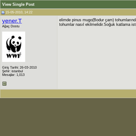
View Single Post
15-05-2010, 14:22
yener.T
elimde pinus mugo(Bodur çam) tohumlarında
tohumlar nasıl ekilmelidir.Soğuk katlama is
Ağaç Dostu
Giriş Tarihi: 26-03-2010
Şehir: istanbul
Mesajlar: 1,013