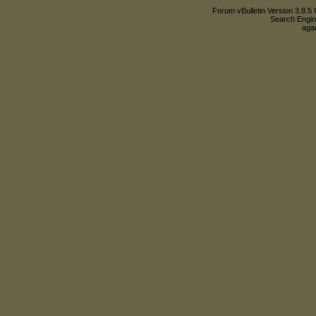
Forum vBulletin Version 3.8.5 
Search Engin
agac