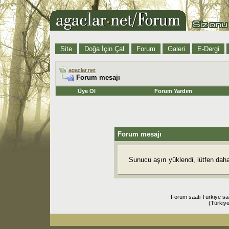
Site
Doğa İçin Çal
Forum
Galeri
E-Dergi
agaclar.net
Forum mesajı
Üye Ol
Forum Yardım
Forum mesajı
Sunucu aşırı yüklendi, lütfen dah
Forum saati Türkiye sa
(Türkiye