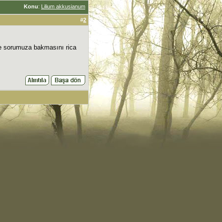
Konu
:
Lilium akkusianum
#
2
iye sorumuza bakmasını rica