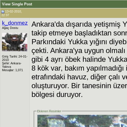
View Single Post
13-02-2010,
22:37
k_donmez
Ankara'da dışarıda yetişmiş 
Ağaç Dostu
takip etmeye başladıktan so
Parkındaki Yukka yığını diyebi
çekti. Ankara'ya uygun olmalı
Giriş Tarihi: 24-01-
gibi 4 ayrı öbek halinde Yukka
2010
Şehir: Ankara-
8 kök var, bakım yapılmadığı 
Yalova
Mesajlar: 1,071
etrafındaki havuz, diğer çalı v
oluşturuyor. Bir tanesinin üze
bölgesi duruyor.
Eklenen Resimler