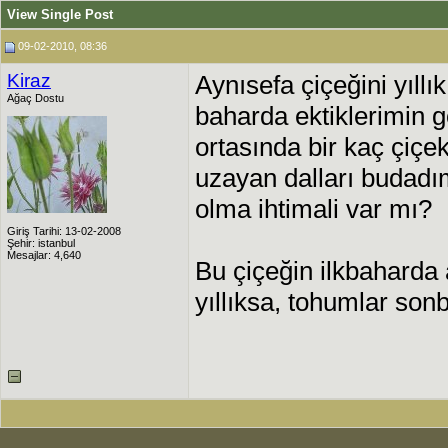
View Single Post
09-02-2010, 08:36
Kiraz
Aynısefa çiçeğini yıll
Ağaç Dostu
baharda ektiklerimin 
ortasında bir kaç çiçe
uzayan dalları budadım,
olma ihtimali var mı?
Giriş Tarihi: 13-02-2008
Şehir: istanbul
Mesajlar: 4,640
Bu çiçeğin ilkbaharda
yıllıksa, tohumlar son