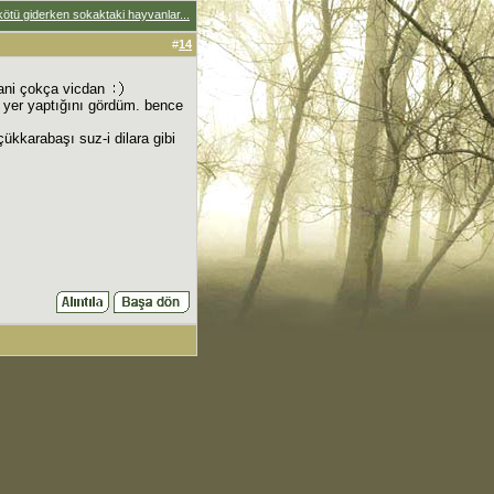
kötü giderken sokaktaki hayvanlar...
#
14
ani çokça vicdan
r yer yaptığını gördüm. bence
ükkarabaşı suz-i dilara gibi