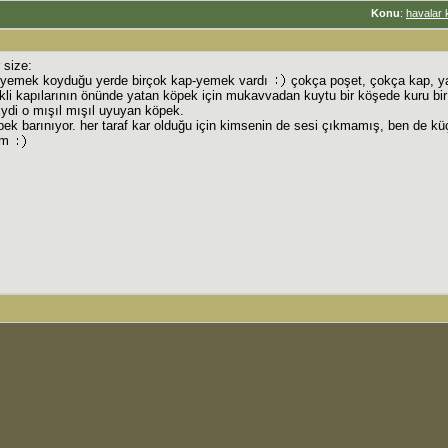
Konu
:
havalar 
 size:
n yemek koyduğu yerde birçok kap-yemek vardı
çokça poşet, çokça kap, y
ekli kapılarının önünde yatan köpek için mukavvadan kuytu bir köşede kuru bi
ğiydi o mışıl mışıl uyuyan köpek.
ek barınıyor. her taraf kar olduğu için kimsenin de sesi çıkmamış, ben de küç
um