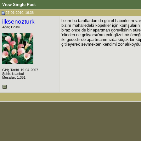
View Single Post
27-01-2010, 16:36
ilksenozturk
bizim bu taraflardan da güzel haberlerim var
bizim mahalledeki köpekler için komşuları
Ağaç Dostu
biraz önce de bir apartman görevlisinin sür
'elinden ne geliyorsa'nın çok güzel bir örne
iki gecedir de apartmanımızda küçük bir köp
çitileyerek sevmekten kendimi zor alıkoyd
Giriş Tarihi: 19-04-2007
Şehir: istanbul
Mesajlar: 1,351