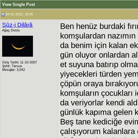
View Single Post
26-01-2010, 18:05
Sûz-i Dilârâ
Ben henüz burdaki fı
Ağaç Dostu
komşulardan nazımın g
da benim için kalan ek
gün oluyor onlardan 
et suyuna batırıp olm
Giriş Tarihi: 11-10-2007
Şehir: Tarsus
Mesajlar: 3,042
yiyecekleri türden yeme
çöpün oraya bırakıyoru
komşuların çocukları iç
da veriyorlar kendi aldı
günlük kapıma gelen ke
Beş tane kediciğe e
çalışıyorum kalanlara