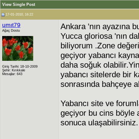
View Single Post
17-01-2010, 16:22
umıt79
Ankara 'nın ayazına b
Ağaç Dostu
Yucca gloriosa 'nın d
biliyorum .Zone değeri
geçiyor yabancı kayn
daha soğuk olabilir.Yi
Giriş Tarihi: 18-10-2009
Şehir: Kırıkkale
yabancı sitelerde bir 
Mesajlar: 643
sonrasında bahçeye ak
Yabancı site ve forum
geçiyor bu cins böyle
sonuca ulaşabilirsiniz.