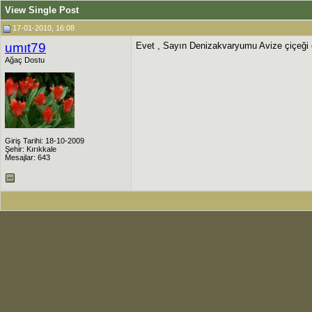
View Single Post
17-01-2010, 16:08
umıt79
Evet , Sayın Denizakvaryumu Avize çiçeği ol
Ağaç Dostu
Giriş Tarihi: 18-10-2009
Şehir: Kırıkkale
Mesajlar: 643