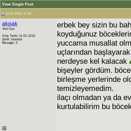
View Single Post
11-01-2010, 11:00
akpak
erbek bey sizin bu bahs
Yeni Üye
koyduğunuz böcekleri
Giriş Tarihi: 11-01-2010
Şehir: istanbul
yuccama musallat olmu
Mesajlar: 5
uçlarından başlayara
nerdeyse kel kalacak
bişeyler gördüm. böcek
birleşme yerlerinde o
temizleyemedim.
ilaçı olmadan ya da e
kurtulabilirim bu böce