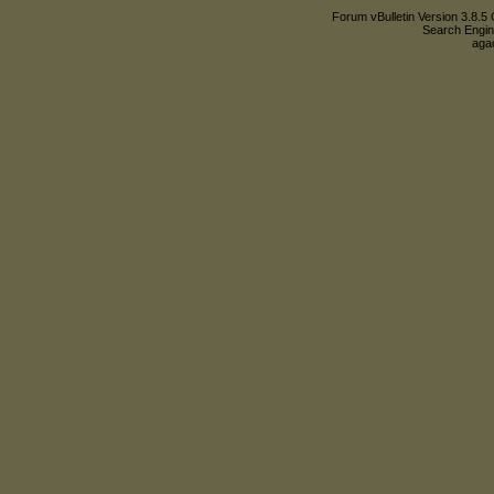
Forum vBulletin Version 3.8.5 
Search Engin
agac