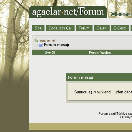
Site
Doğa İçin Çal
Forum
Galeri
E-Dergi
agaclar.net
Forum mesajı
Üye Ol
Forum Yardım
Forum mesajı
Sunucu aşırı yüklendi, lütfen dah
Forum saati Türkiye sa
(Türkiye