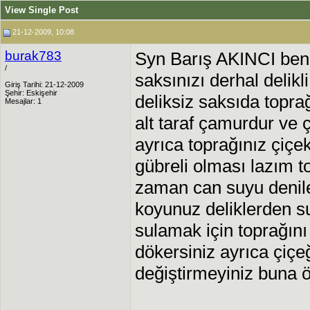
View Single Post
21-12-2009, 10:08
burak783
Syn Barış AKINCI ben
/
saksınızı derhal delik
Giriş Tarihi: 21-12-2009
Şehir: Eskişehir
deliksiz saksıda topra
Mesajlar: 1
alt taraf çamurdur ve 
ayrıca toprağınız çiçe
gübreli olması lazım to
zaman can suyu denile
koyunuz deliklerden s
sulamak için toprağını 
dökersiniz ayrıca çiçeğ
değiştirmeyiniz buna ön