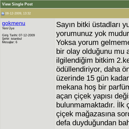
View Single Post
08-12-2009, 13:32
gokmenu
Sayın bitki üstadları 
Yeni Üye
yorumunuz yok mudu
Giriş Tarihi: 07-12-2009
Şehir: istanbul
Yoksa yorum gelmemes
Mesajlar: 6
bir olay olduğunu mu 
ilgilendiğim bitkim 2.k
ödüllendiriyor, daha ö
üzerinde 15 gün kada
mekana hoş bir parfüm
açan çiçek yapısı deği
bulunmamaktadır. İlk çi
çiçek mağazasına sord
defa duyduğundan bah