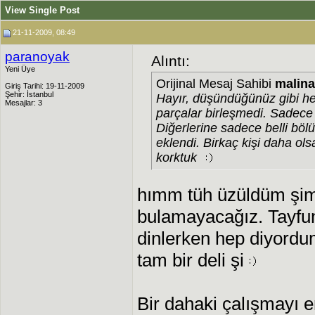
View Single Post
21-11-2009, 08:49
paranoyak
Alıntı:
Yeni Üye
Orijinal Mesaj Sahibi
malina
Giriş Tarihi: 19-11-2009
Şehir: İstanbul
Hayır, düşündüğünüz gibi he
Mesajlar: 3
parçalar birleşmedi. Sadec
Diğerlerine sadece belli böl
eklendi. Birkaç kişi daha ol
korktuk
hımm tüh üzüldüm şimdi
bulamayacağız. Tayfun
dinlerken hep diyordu
tam bir deli şi
Bir dahaki çalışmayı en