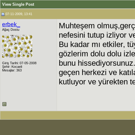
View Single Post
07-11-2009, 13:41
erbek_
Muhteşem olmuş,gerçe
Ağaç Dostu
nefesini tutup izliyor v
Bu kadar mı etkiler, tü
gözlerim dolu dolu izle
bunu hissediyorsunuz..
Giriş Tarihi: 07-05-2008
Şehir: Kocaeli
geçen herkezi ve katıl
Mesajlar: 363
kutluyor ve yürekten te