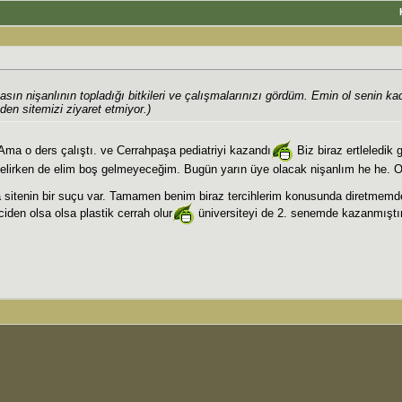
ın nişanlının topladığı bitkileri ve çalışmalarınızı gördüm. Emin ol senin ka
eden sitemizi ziyaret etmiyor.)
Ama o ders çalıştı. ve Cerrahpaşa pediatriyi kazandı
Biz biraz ertleledik 
 gelirken de elim boş gelmeyeceğim. Bugün yarın üye olacak nişanlım he he. O
 sitenin bir suçu var. Tamamen benim biraz tercihlerim konusunda diretmemd
iden olsa olsa plastik cerrah olur
üniversiteyi de 2. senemde kazanmıştı