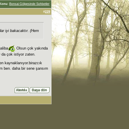
Konu
:
Bonsai Gölgesinde Sohbetler
#
229
dar iyi bakacaktır. (Hem
galiba
Olsun çok yakında
 da çok istiyor zaten.
en kaynaklanıyor.birazcık
m ben. daha bir sene şansım