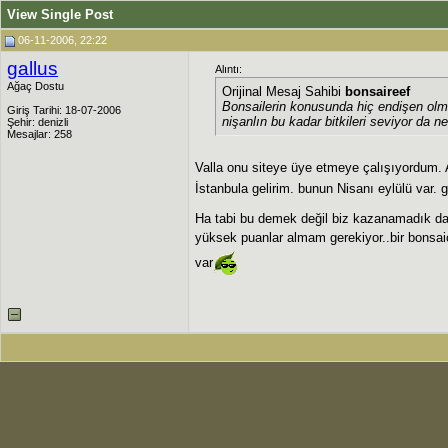
View Single Post
06-11-2006, 22:22
gallus
Alıntı:
Ağaç Dostu
Orijinal Mesaj Sahibi
bonsaireef
Bonsailerin konusunda hiç endişen olmas
Giriş Tarihi: 18-07-2006
nişanlın bu kadar bitkileri seviyor da n
Şehir: denizli
Mesajlar: 258
Valla onu siteye üye etmeye çalışıyordum. 
İstanbula gelirim. bunun Nisanı eylülü var.
Ha tabi bu demek değil biz kazanamadık da
yüksek puanlar almam gerekiyor..bir bonsaic
var