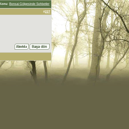
Konu
:
Bonsai Gölgesinde Sohbetler
#
227