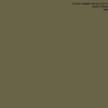
Forum vBulletin Version 3.8.5 
Search Engin
agac