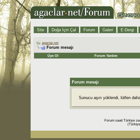
Site
Doğa İçin Çal
Forum
Galeri
E-Dergi
agaclar.net
Forum mesajı
Üye Ol
Forum Yardım
Forum mesajı
Sunucu aşırı yüklendi, lütfen dah
Forum saati Türkiye sa
(Türkiye