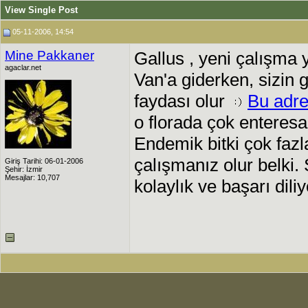
View Single Post
05-11-2006, 14:54
Mine Pakkaner
Gallus , yeni çalışma y
agaclar.net
Van'a giderken, sizin gi
faydası olur
Bu adre
o florada çok enteres
Endemik bitki çok fazl
çalışmanız olur belki.
Giriş Tarihi: 06-01-2006
Şehir: İzmir
Mesajlar: 10,707
kolaylık ve başarı dili