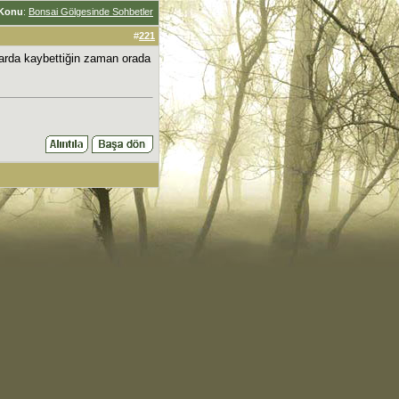
Konu
:
Bonsai Gölgesinde Sohbetler
#
221
llarda kaybettiğin zaman orada