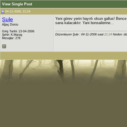
View Single Post
04-11-2006, 21:24
Şule
Yeni görev yerin hayırlı olsun gallus! Benc
sana kalacaktır. Yani bonsailerine...
Ağaç Dostu
Giriş Tarihi: 13-04-2006
Düzenleyen Şule : 04-11-2006 saat
21:24
Neden: dü
Şehir: K.Maraş
Mesajlar: 278